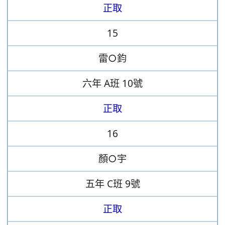
正取
15
雷○鈞
六年
A班
10號
正取
16
顏○宇
五年
C班
9號
正取