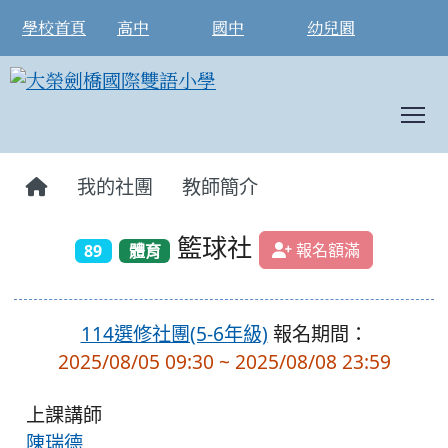
學校首頁
高中
國中
幼兒園
T
:::
我的社團
教師簡介
籃球社
報名額滿
89
體育
114選修社團(5-6年級)
報名期間：
2025/08/05 09:30 ~ 2025/08/08 23:59
上課講師
陳瑞德