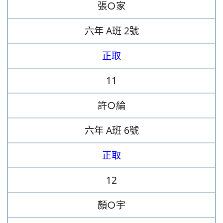
張○家
六年
A班
2號
正取
11
許○綸
六年
A班
6號
正取
12
顏○宇