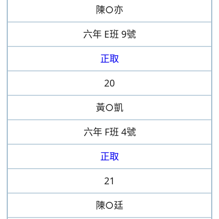
陳○亦
六年
E班
9號
正取
20
黃○凱
六年
F班
4號
正取
21
陳○廷