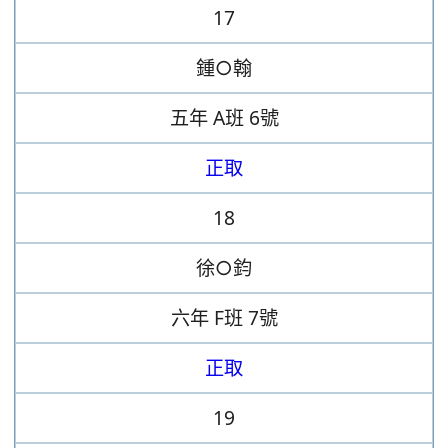
17
鍾○翰
五年
A班
6號
正取
18
徐○鈞
六年
F班
7號
正取
19