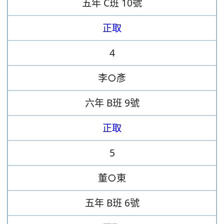
五年
C班
10號
正取
4
李○彥
六年
B班
9號
正取
5
董○東
五年
B班
6號