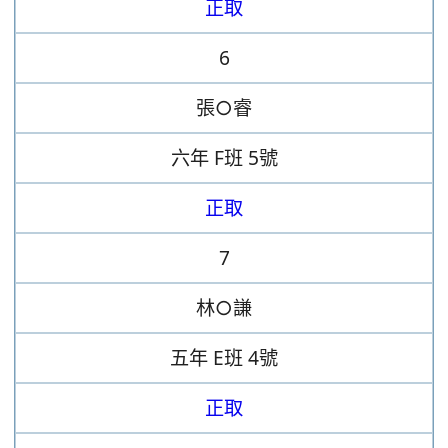
正取
6
張○睿
六年
F班
5號
正取
7
林○謙
五年
E班
4號
正取