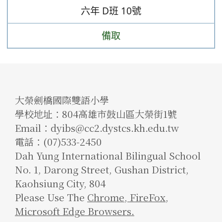
六年
D班
10號
備取
大榮劍橋國際雙語小學
學校地址：804高雄市鼓山區大榮街1號
Email：dyibs@cc2.dystcs.kh.edu.tw
電話：(07)533-2450
Dah Yung International Bilingual School
No. 1, Darong Street, Gushan District,
Kaohsiung City, 804
Please Use The
Chrome
,
FireFox
,
Microsoft Edge Browsers.