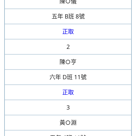
陳○儀
五年
B班
8號
正取
2
陳○亨
六年
D班
11號
正取
3
黃○淵