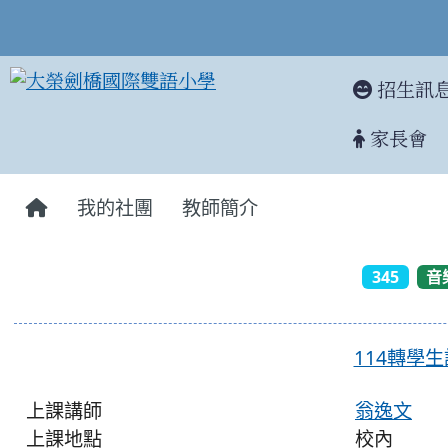
招生訊
家長會
:::
我的社團
教師簡介
345
音
114轉學
上課講師
翁逸文
上課地點
校內