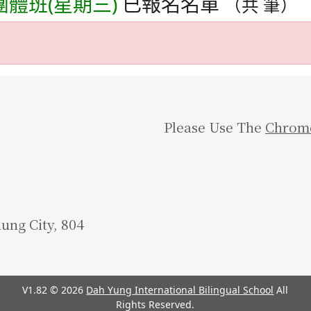
體班(星期三)
已報名名單
（共 筆）
Please Use The
Chrom
iung City, 804
V1.82 © 2026
Dah Yung International Bilingual School
All
Rights Reserved.