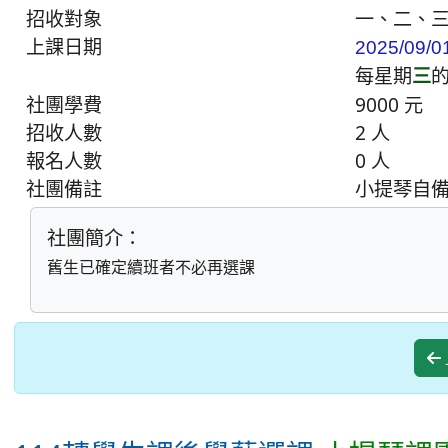
招收對象
一、二、
上課日期
2025/09/0
每星期
三
社團學費
9000 元
招收人數
2 人
報名人數
0 人
社團備註
小提琴自
社團簡介：
舊生已確定續班者不必再選課