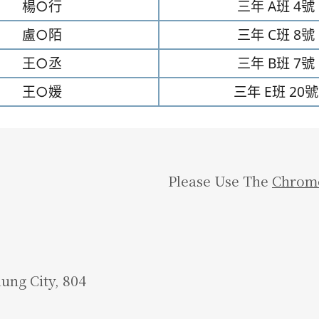
楊○行
三年
A班
4號
盧○陌
三年
C班
8號
王○丞
三年
B班
7號
王○媛
三年
E班
20號
Please Use The
Chrom
iung City, 804