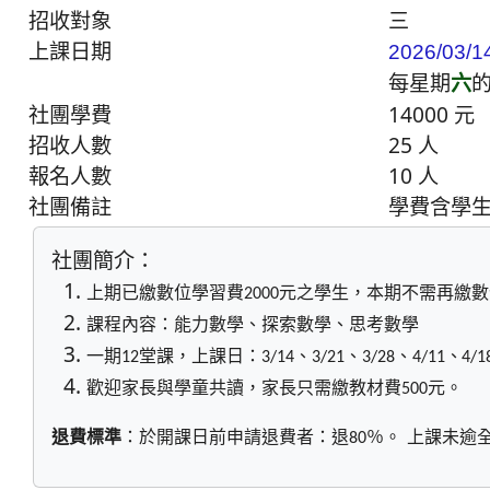
招收對象
三
上課日期
2026/03/1
每星期
六
社團學費
14000 元
招收人數
25 人
報名人數
10 人
社團備註
學費含學
社團簡介：
上期已繳數位學習費
元之學生，本期不需再繳
數
2000
課程內容：能力數學、探索數學、思考數學
一期
堂課，上課日：
、
、
、
、
12
3/14
3/21
3/
28
4/11
4/1
歡迎家長與學童共讀，家長只需繳教材費
元。
500
退費標準
：於開課日前申請退費者：退
％。
上課未逾
80