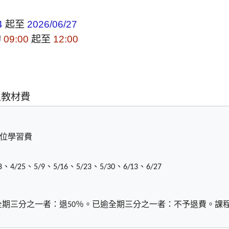
起至
4
2026/06/27
的
起至
09:00
12:00
生教材費
位學習費
、
、
、
、
、
、
、
8
4/25
5/9
5/16
5/23
5/30
6/13
6/27
全期三分之一者：退
％。已逾全期三分之一者：不予退費。課
50