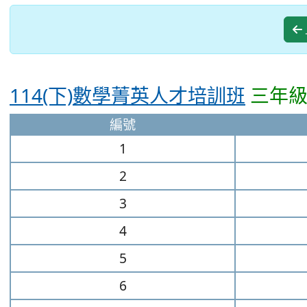
114(下)數學菁英人才培訓班
三年
編號
1
2
3
4
5
6