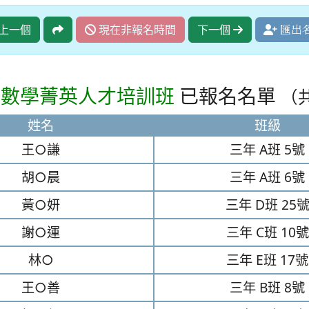
上一個
現在非報名時間
下一個
匯出
級數學菁英人才培訓班
已報名名單
（共
姓名
班級
王○謙
三年
A班
5號
胡○晨
三年
A班
6號
黃○妍
三年
D班
25
謝○運
三年
C班
10號
林○
三年
E班
17號
王○善
三年
B班
8號