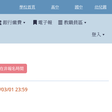
學校首頁
高中
國中
幼兒園
銀行繳費
電子報
教職員區
登入
在非報名時間
/03/01 23:59