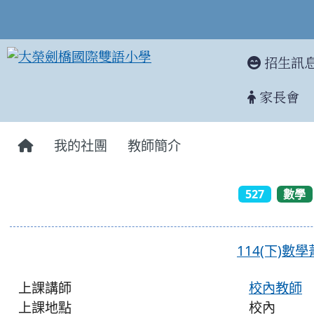
招生訊
家長會
:::
我的社團
教師簡介
527
數學
114(下)數
上課講師
校內教師
上課地點
校內