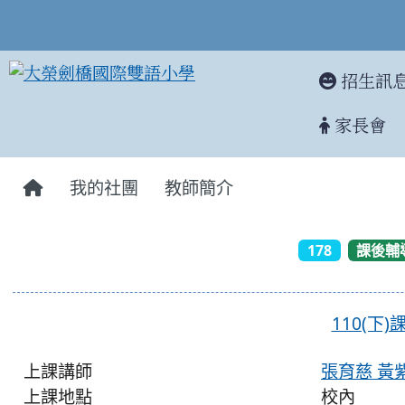
招生訊
家長會
:::
我的社團
教師簡介
178
課後輔
110(下
上課講師
張育慈 黃
上課地點
校內