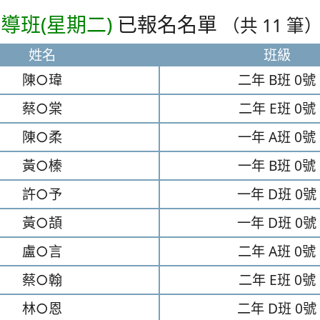
導班(星期二)
已報名名單
（共 11 筆
姓名
班級
陳○瑋
二年
B班
0號
蔡○棠
二年
E班
0號
陳○柔
一年
A班
0號
黃○榛
一年
B班
0號
許○予
一年
D班
0號
黃○頡
一年
D班
0號
盧○言
二年
A班
0號
蔡○翰
二年
E班
0號
林○恩
二年
D班
0號