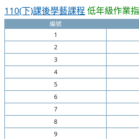
110(下)課後學藝課程
低年級作業指
編號
1
2
3
4
5
6
7
8
9