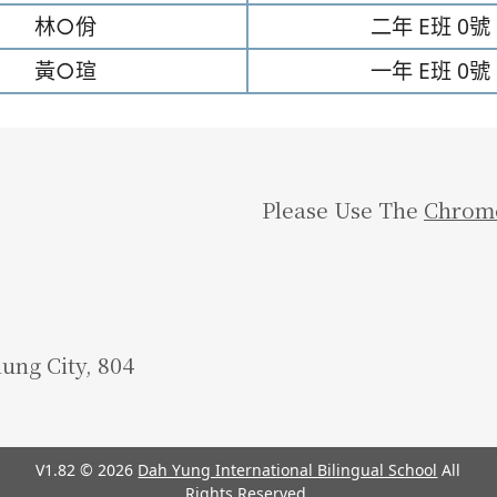
林○佾
二年
E班
0號
黃○瑄
一年
E班
0號
Please Use The
Chrom
iung City, 804
V1.82 © 2026
Dah Yung International Bilingual School
All
Rights Reserved.