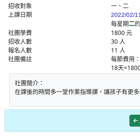
招收對象
一、二
上課日期
2022/02/1
每星期
二
社團學費
1800 元
招收人數
30 人
報名人數
11 人
社團備註
每節費用：1
18天=18
社團簡介：
在課後的時間多一堂作業指導課，讓孩子有更多