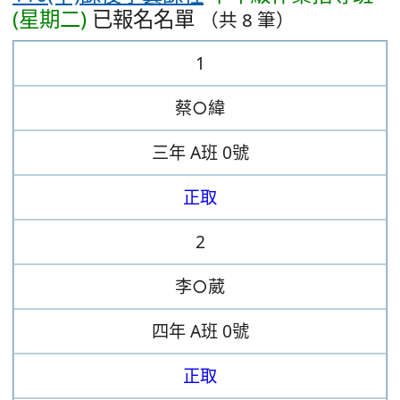
(星期二)
已報名名單
（共 8 筆）
1
蔡○緯
三年
A班
0號
正取
2
李○葳
四年
A班
0號
正取