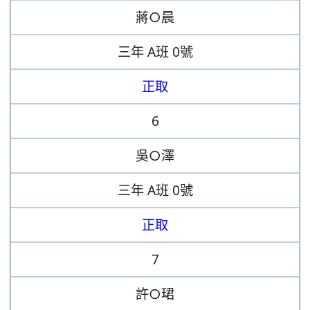
蔣○晨
三年
A班
0號
正取
6
吳○澤
三年
A班
0號
正取
7
許○珺