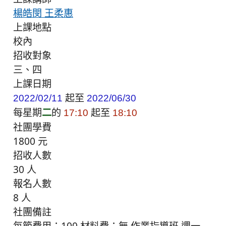
楊皓閔 王柔惠
上課地點
校內
招收對象
三、四
上課日期
起至
2022/02/11
2022/06/30
每星期
二
的
起至
17:10
18:10
社團學費
1800 元
招收人數
30 人
報名人數
8 人
社團備註
每節費用：100 材料費：無 作業指導班 週一