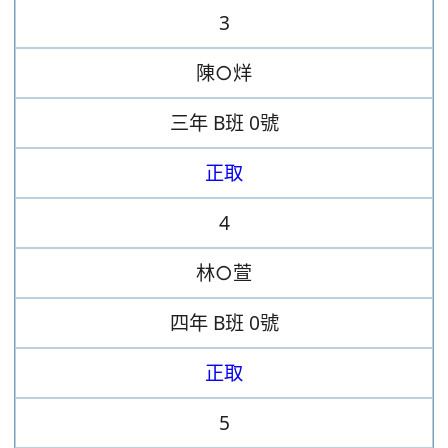
3
陳○烊
三年
B班
0號
正取
4
林○萱
四年
B班
0號
正取
5