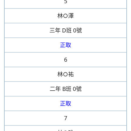
5
林○澤
三年
D班
0號
正取
6
林○祐
二年
B班
0號
正取
7