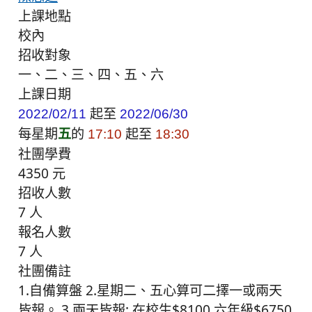
上課地點
校內
招收對象
一、二、三、四、五、六
上課日期
起至
2022/02/11
2022/06/30
每星期
五
的
起至
17:10
18:30
社團學費
4350 元
招收人數
7 人
報名人數
7 人
社團備註
1.自備算盤 2.星期二、五心算可二擇一或兩天
皆報。 3.兩天皆報: 在校生$8100 六年級$6750