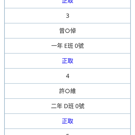
正取
3
曾○倬
一年
E班
0號
正取
4
許○維
二年
D班
0號
正取