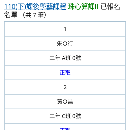
110(下)課後學藝課程
珠心算課Ⅱ
已報名
名單
（共 7 筆）
1
朱○行
二年
A班
0號
正取
2
黃○昌
二年
C班
0號