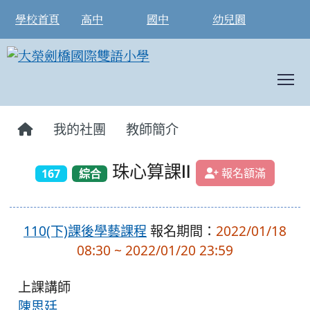
學校首頁
高中
國中
幼兒園
T
:::
我的社團
教師簡介
珠心算課Ⅱ
報名額滿
167
綜合
110(下)課後學藝課程
報名期間：
2022/01/18
08:30 ~ 2022/01/20 23:59
上課講師
陳思廷