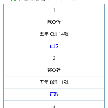
1
陳○忻
五年
C班
14號
正取
2
鄭○廷
五年
B班
11號
正取
3