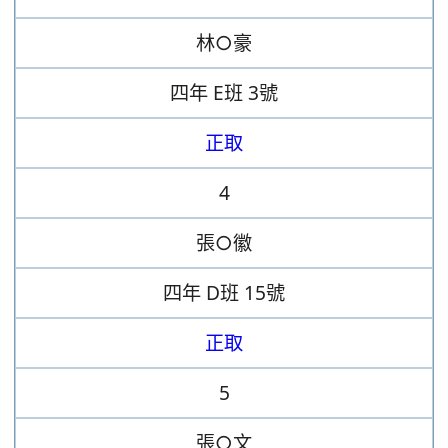
林○豪
四年
E班
3號
正取
4
張○徽
四年
D班
15號
正取
5
張○文