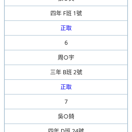
四年
F班
1號
正取
6
周○宇
三年
B班
2號
正取
7
吳○錡
四年
D班
24號