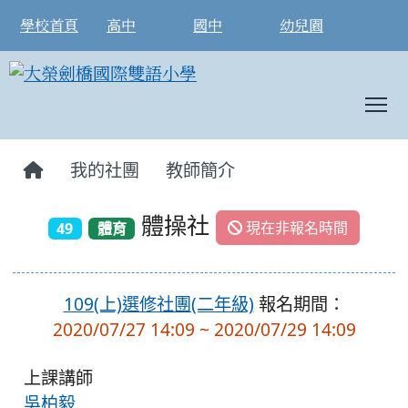
學校首頁
高中
國中
幼兒園
T
:::
我的社團
教師簡介
體操社
現在非報名時間
49
體育
109(上)選修社團(二年級)
報名期間：
2020/07/27 14:09 ~ 2020/07/29 14:09
上課講師
吳柏毅