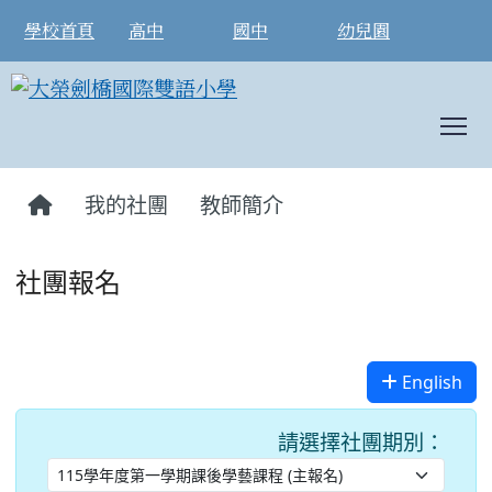
學校首頁
高中
國中
幼兒園
T
:::
我的社團
教師簡介
社團報名
English
請選擇社團期別：