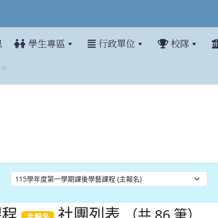
息
學生專區
行政單位
校隊
:::
課程
社團列表
（共 86 筆）
主報名