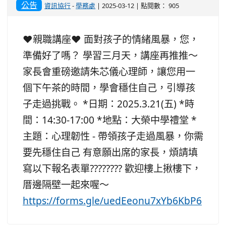
公告
資訊協行
-
學務處
| 2025-03-12 | 點閱數： 905
❤️親職講座❤️ 面對孩子的情緒風暴，您，
準備好了嗎？ 學習三月天，講座再推推～
家長會重磅邀請朱芯儀心理師，讓您用一
個下午茶的時間，學會穩住自己，引導孩
子走過挑戰。 *日期：2025.3.21(五) *時
間：14:30-17:00 *地點：大榮中學禮堂 *
主題：心理韌性 - 帶領孩子走過風暴，你需
要先穩住自己 有意願出席的家長，煩請填
寫以下報名表單???????? 歡迎樓上揪樓下，
厝邊隔壁一起來喔～
https://forms.gle/uedEeonu7xYb6KbP6