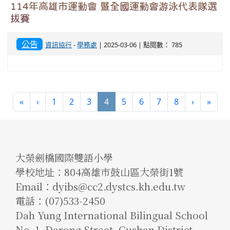
114年高雄市運動會 暨全國運動會游泳代表隊選
拔賽
公告
資訊協行
-
學務處
| 2025-03-06 | 點閱數： 785
(current)
«
‹
1
2
3
4
5
6
7
8
›
»
大榮劍橋國際雙語小學
學校地址：804高雄市鼓山區大榮街1號
Email：dyibs@cc2.dystcs.kh.edu.tw
電話：(07)533-2450
Dah Yung International Bilingual School
No. 1, Darong Street, Gushan District,