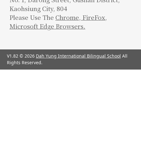
Kaohsiung City, 804
Please Use The
Chrome
,
FireFox
,
Microsoft Edge Browsers.
V1.82 © 2026
Dah Yung International Bilingual School
All
Rights Reserved.