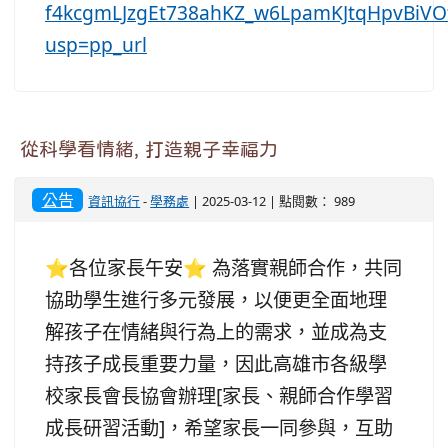
f4kcgmLJzgEt738ahKZ_w6LpamKJtqHpvBiVO
usp=pp_url
從科學看情緒, 打造親子幸福力
公告
資訊協行
-
學務處
| 2025-03-12 | 點閱數： 989
⭐️各位家長午安⭐️ 為落實親師合作，共同
協助學生進行多元發展，以便更全面地理
解孩子在情緒與行為上的需求，並成為支
持孩子成長重要力量，因此高雄市各級學
校家長會長協會辦理[家長、親師合作學習
成長研習活動]，希望家長一同參與，互助