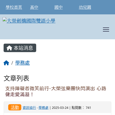
學校首頁
高中
國中
幼兒園
T
:::
本站消息
學務處
文章列表
支持障礙者微笑前行-大榮弦樂團快閃演出 心路
健走愛滿溢！
活動
資訊協行
-
學務處
| 2025-03-24 | 點閱數： 741