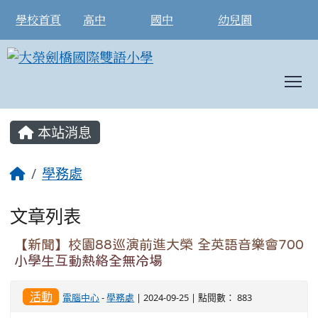
學校首頁
高中
國中
幼兒園
T
:::
本站消息
學務處
文章列表
【新聞】校園88巡演前進大榮 全英語音樂會700
小學生互動熱絡全無冷場
活動
電腦中心
-
學務處
| 2024-09-25 | 點閱數： 883