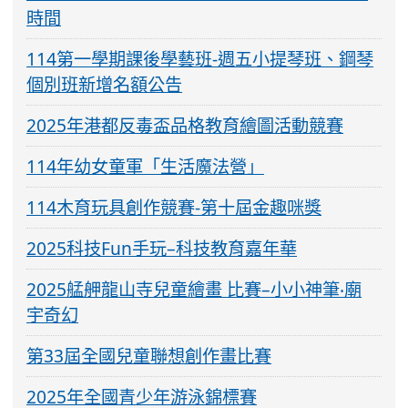
時間
114第一學期課後學藝班-週五小提琴班、鋼琴
個別班新增名額公告
2025年港都反毒盃品格教育繪圖活動競賽
114年幼女童軍「生活魔法營」
114木育玩具創作競賽-第十屆金趣咪獎
2025科技Fun手玩–科技教育嘉年華
2025艋舺龍山寺兒童繪畫 比賽–小小神筆‧廟
宇奇幻
第33屆全國兒童聯想創作畫比賽
2025年全國青少年游泳錦標賽