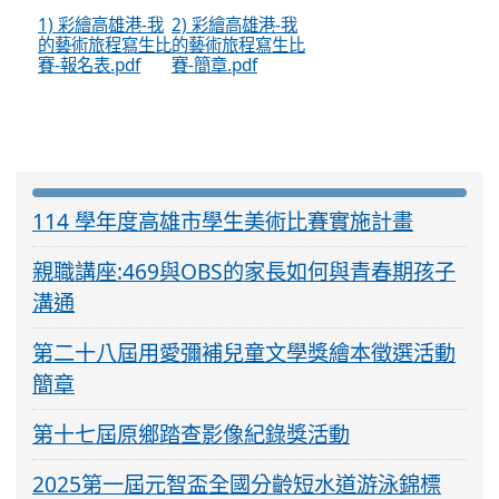
1) 彩繪高雄港-我
2) 彩繪高雄港-我
的藝術旅程寫生比
的藝術旅程寫生比
賽-報名表.pdf
賽-簡章.pdf
:::
114 學年度高雄市學生美術比賽實施計畫
親職講座:469與OBS的家長如何與青春期孩子
溝通
第二十八屆用愛彌補兒童文學獎繪本徵選活動
簡章
第十七屆原鄉踏查影像紀錄獎活動
2025第一屆元智盃全國分齡短水道游泳錦標