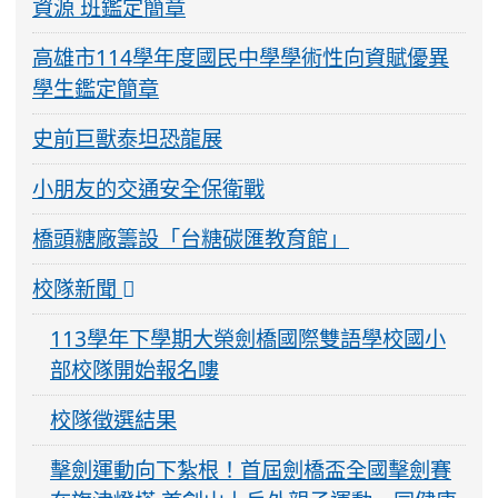
資源 班鑑定簡章
高雄市114學年度國民中學學術性向資賦優異
學生鑑定簡章
史前巨獸泰坦恐龍展
小朋友的交通安全保衛戰
橋頭糖廠籌設「台糖碳匯教育館」
校隊新聞
113學年下學期大榮劍橋國際雙語學校國小
部校隊開始報名嘍
校隊徵選結果
擊劍運動向下紮根！首屆劍橋盃全國擊劍賽