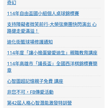
奇幻
114年自由盃國小組個人桌球錦標賽
支持障礙者微笑前行-大榮弦樂團快閃演出 心
路健走愛滿溢！
迪化街籃球場修護通知
114年度「讓小搗蛋變愛迪生」親職教育講座
114年高雄市「議長盃」全國西洋棋錦標賽簡
章
心智圖超記憶親子免費 講座
非您不可，FB傳愛活動
第42屆人格心智潛能激發特訓營