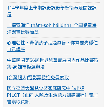
114學年度上學期課後課後學藝簡章及開課課
程
「探索海洋 thàm-soh háiiûnn」全國兒童海
洋繪畫比賽簡章
心理韌性，帶領孩子走過風暴，你需要先穩住
自己講座
中華民國第56屆世界兒童畫展國內作品比賽徵
集-高雄市複選辦法
[台灣超人]電影票歡迎免費索取
國立臺灣大學兒少暨家庭研究中心出版
PILOT（正向 人際及生活能力訓練課程）電子
書索取資訊