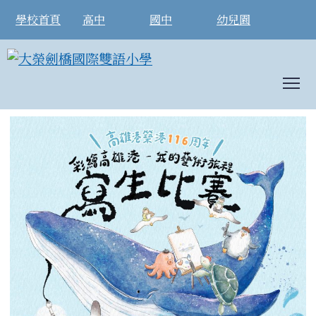
學校首頁
高中
國中
幼兒園
To
彩繪高雄港-我的藝術旅程寫生比賽
:::