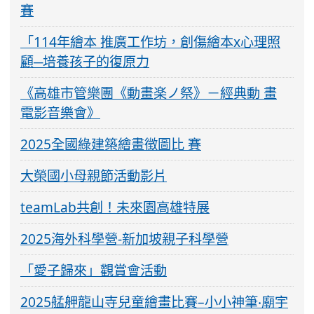
賽
「114年繪本 推廣工作坊，創傷繪本x心理照
顧─培養孩子的復原力
《高雄市管樂團《動畫楽ノ祭》－經典動 畫
電影音樂會》
2025全國綠建築繪畫徵圖比 賽
大榮國小母親節活動影片
teamLab共創！未來園高雄特展
2025海外科學營-新加坡親子科學營
「愛子歸來」觀賞會活動
2025艋舺龍山寺兒童繪畫比賽–小小神筆‧廟宇