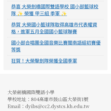
恭喜 大榮劍橋國際雙語學校 國小部籃球校
隊 ✨ 榮獲 甲三組 季軍 ✨
恭賀 大榮國小籃球隊取得高雄市代表權資
格，進軍五月全國國小籃球聯賽
國小部合唱團全國音樂比賽閩南語組初賽優
等獎
狂賀！大榮擊劍隊榮獲全國季軍
大榮劍橋國際雙語小學
學校地址：804高雄市鼓山區大榮街1號
Email：dyibs@cc2.dystcs.kh.edu.tw