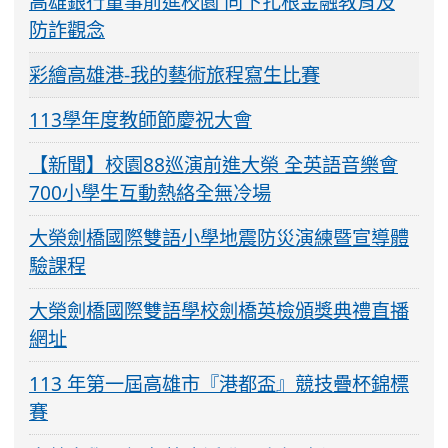
高雄銀行董事前進校園 向下扎根金融教育及
防詐觀念
彩繪高雄港-我的藝術旅程寫生比賽
113學年度教師節慶祝大會
【新聞】校園88巡演前進大榮 全英語音樂會
700小學生互動熱絡全無冷場
大榮劍橋國際雙語小學地震防災演練暨宣導體
驗課程
大榮劍橋國際雙語學校劍橋英檢頒獎典禮直播
網址
113 年第一屆高雄市『港都盃』競技疊杯錦標
賽