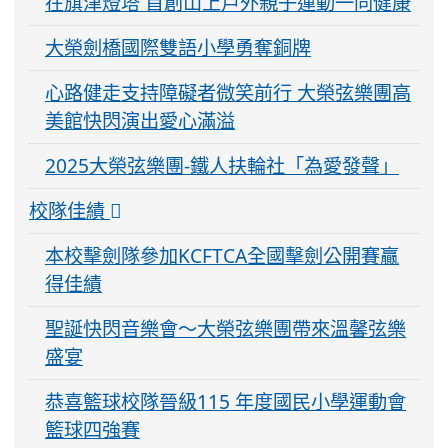
在旗津燈塔 首創山上戶外親子運動一同健康
大榮劍橋國際雙語小學勇奪銅牌
心路健走支持障礙者微笑前行 大榮弦樂團高
美館快閃演出愛心滿溢
2025大榮弦樂團-鐵人扶輪社「為愛發聲」
校隊佳績
本校擊劍隊參加KCFTCA全國擊劍公開賽贏
得佳績
聖誕快閃音樂會～大榮弦樂團帶來溫馨弦樂
盛宴
恭喜籃球校隊晉級115 年度國民小學運動會
籃球四強賽