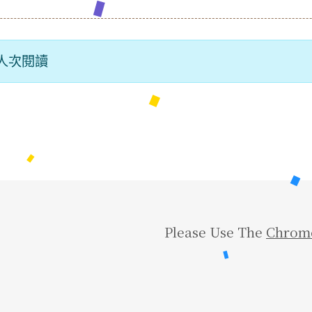
6 人次閱讀
Please Use The
Chrom