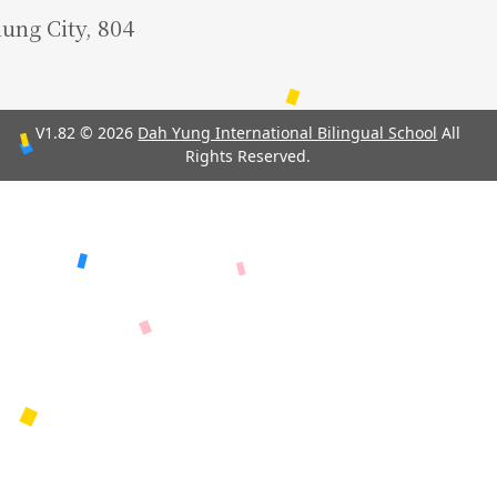
iung City, 804
V1.82 © 2026
Dah Yung International Bilingual School
All
Rights Reserved.