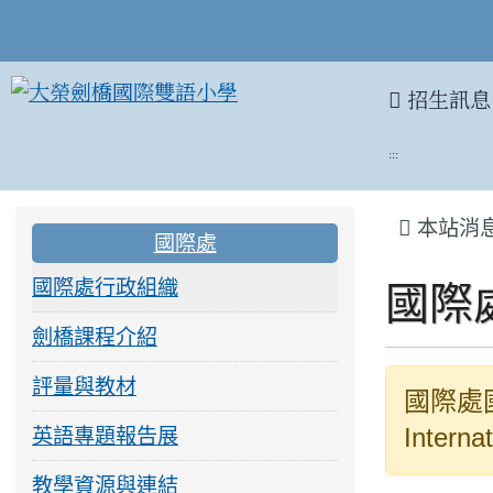
招生訊息
:::
:::
:::
本站消
國際處
國際處行政組織
國際
劍橋課程介紹
評量與教材
國際處國
英語專題報告展
Interna
教學資源與連結