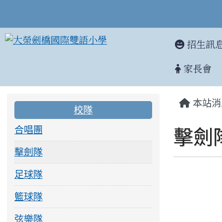
招生訊
家長會
:::
:::
本站消
校隊
合唱團
擊劍
擊劍隊
足球隊
籃球隊
弦樂隊