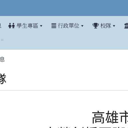
息
學生專區
行政單位
校隊
:::
息
隊
高雄