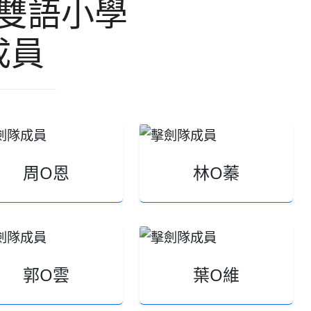
雙語小學
成員
周O恩
林O蓁
郭O雲
葉O維