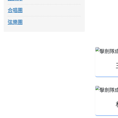
合唱團
弦樂團