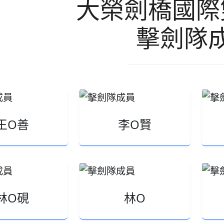
大榮劍橋國際
擊劍隊
王O善
李O賢
林O硯
林O