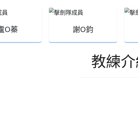
盧O蓁
謝O鈞
教練介