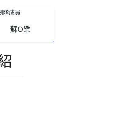
蘇O樂
紹