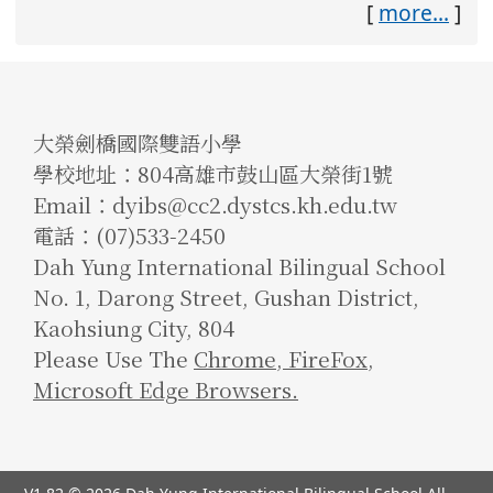
[
more...
]
大榮劍橋國際雙語小學
學校地址：804高雄市鼓山區大榮街1號
Email：dyibs@cc2.dystcs.kh.edu.tw
電話：(07)533-2450
Dah Yung International Bilingual School
No. 1, Darong Street, Gushan District,
Kaohsiung City, 804
Please Use The
Chrome
,
FireFox
,
Microsoft Edge Browsers.