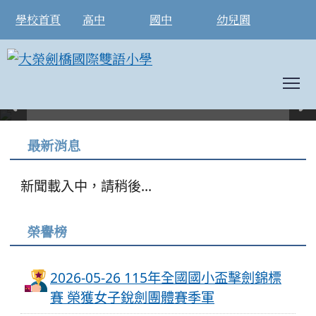
學校首頁
高中
國中
幼兒園
To
:::
最新消息
新聞載入中，請稍後...
榮譽榜
2026-05-26 115年全國國小盃擊劍錦標
賽 榮獲女子銳劍團體賽季軍