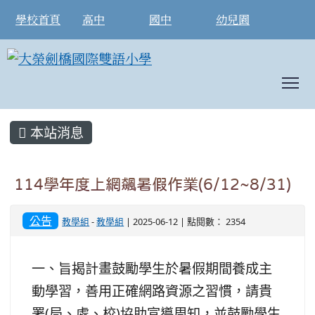
學校首頁
高中
國中
幼兒園
To
:::
本站消息
114學年度上網飆暑假作業(6/12~8/31)
公告
教學組
-
教學組
| 2025-06-12 | 點閱數： 2354
一、旨揭計畫鼓勵學生於暑假期間養成主
動學習，善用正確網路資源之習慣，請貴
署(局、處、校)協助宣導周知，並鼓勵學生