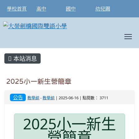
學校首頁
高中
國中
幼兒園
To
:::
本站消息
2025小一新生營簡章
公告
教學組
-
教學組
| 2025-06-16 | 點閱數： 3711
2025小一新生
營簡章