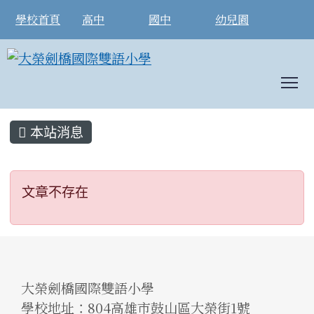
學校首頁
高中
國中
幼兒園
To
:::
本站消息
文章不存在
文章不存在
大榮劍橋國際雙語小學
學校地址：804高雄市鼓山區大榮街1號