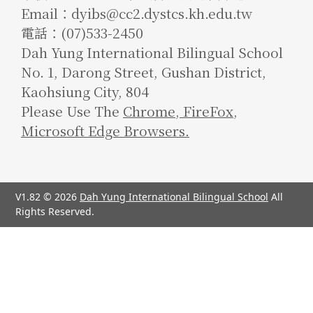
Email：dyibs@cc2.dystcs.kh.edu.tw
電話：(07)533-2450
Dah Yung International Bilingual School
No. 1, Darong Street, Gushan District,
Kaohsiung City, 804
Please Use The
Chrome
,
FireFox
,
Microsoft Edge Browsers.
V1.82 © 2026
Dah Yung International Bilingual School
All
Rights Reserved.