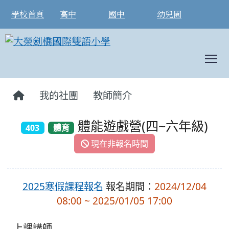
學校首頁
高中
國中
幼兒園
T
:::
我的社團
教師簡介
體能遊戲營(四~六年級)
403
體育
現在非報名時間
2025寒假課程報名
報名期間：
2024/12/04
08:00 ~ 2025/01/05 17:00
上課講師