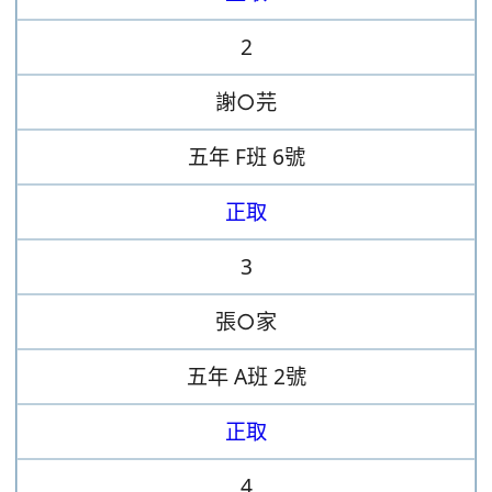
2
謝○芫
五年
F班
6號
正取
3
張○家
五年
A班
2號
正取
4