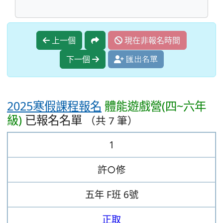
上一個
現在非報名時間
下一個
匯出名單
2025寒假課程報名
體能遊戲營(四~六年
級)
已報名名單
（共 7 筆）
1
許○修
五年
F班
6號
正取