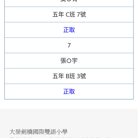
五年
C班
7號
正取
7
張○宇
五年
B班
3號
正取
大榮劍橋國際雙語小學