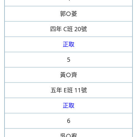
郭○菱
四年
C班
20號
正取
5
黃○齊
五年
E班
11號
正取
6
吳○宥