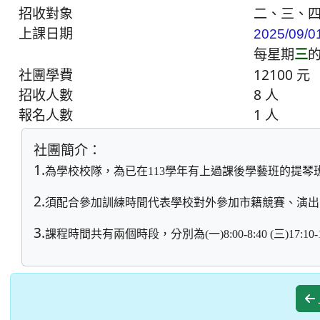
招收對象
二、三、
上課日期
2025/09/0
每星期
三
社團學費
12100 元
招收人數
8 人
報名人數
1 人
社團簡介：
1.
為學校校隊，為已在113學年有上過課後學藝班的提琴
2.
須配合參加訓練時間代表學校對外參加市籍競賽、演出
3.
課程時間共有兩個時段，分別為
(
一)8:00-8:40
(
三)17:10-