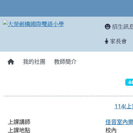
招生訊
家長會
:::
我的社團
教師簡介
4
114(
上課講師
佳音室內
上課地點
校內