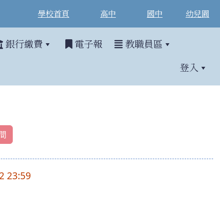
學校首頁
高中
國中
幼兒園
銀行繳費
電子報
教職員區
登入
間
2 23:59