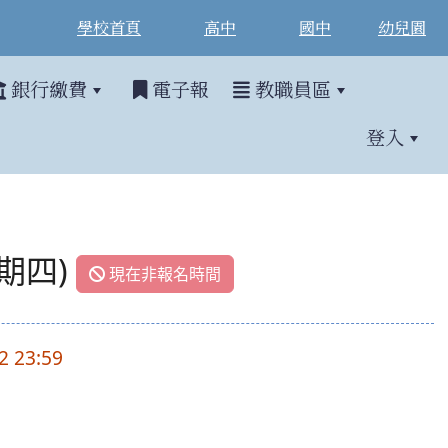
學校首頁
高中
國中
幼兒園
銀行繳費
電子報
教職員區
登入
星期四)
現在非報名時間
2 23:59