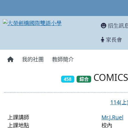
招生訊
家長會
:::
我的社團
教師簡介
COMIC
458
綜合
114(
上課講師
Mr.J.Ruel
上課地點
校內