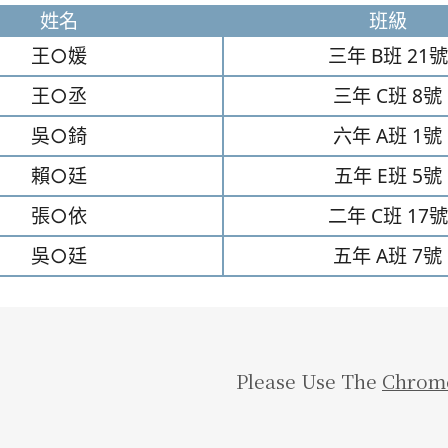
姓名
班級
王○媛
三年
B班
21號
王○丞
三年
C班
8號
吳○錡
六年
A班
1號
賴○廷
五年
E班
5號
張○依
二年
C班
17號
吳○廷
五年
A班
7號
Please Use The
Chrom