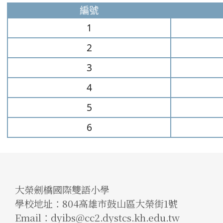
編號
1
2
3
4
5
6
大榮劍橋國際雙語小學
學校地址：804高雄市鼓山區大榮街1號
Email：dyibs@cc2.dystcs.kh.edu.tw