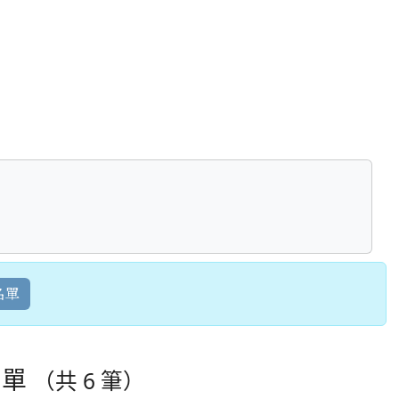
名單
名單
（共 6 筆）