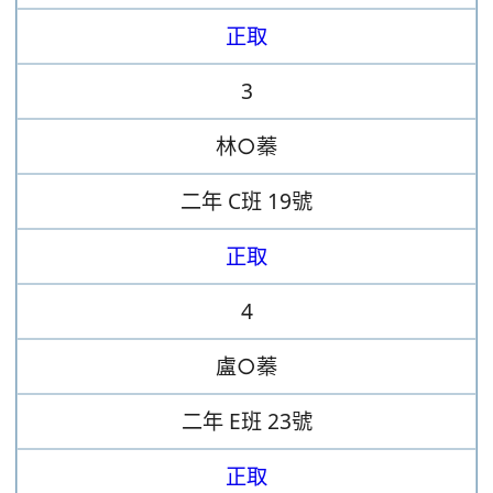
正取
3
林○蓁
二年
C班
19號
正取
4
盧○蓁
二年
E班
23號
正取