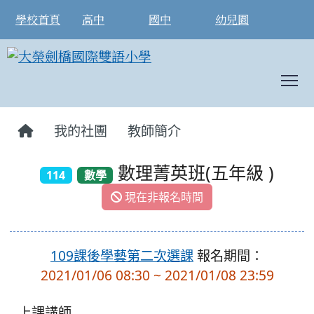
學校首頁
高中
國中
幼兒園
T
:::
我的社團
教師簡介
數理菁英班(五年級 )
114
數學
現在非報名時間
109課後學藝第二次選課
報名期間：
2021/01/06 08:30 ~ 2021/01/08 23:59
上課講師