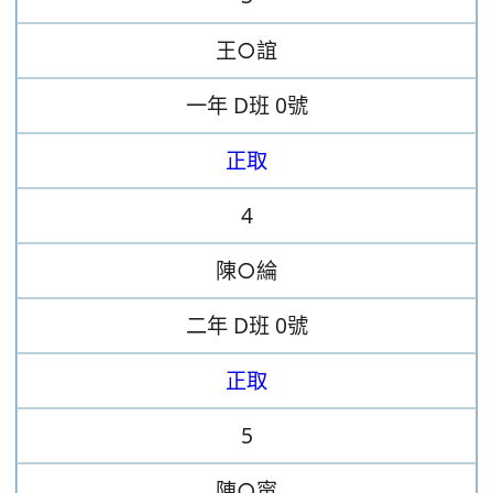
王○誼
一年
D班
0號
正取
4
陳○綸
二年
D班
0號
正取
5
陳○甯