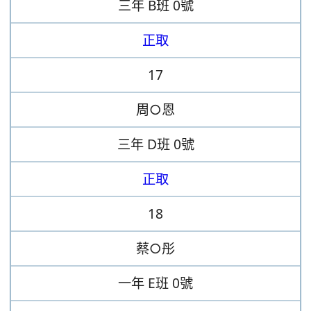
三年
B班
0號
正取
17
周○恩
三年
D班
0號
正取
18
蔡○彤
一年
E班
0號