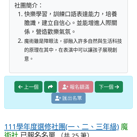
社團簡介：
快樂學習，訓練口語表達能力，培養
膽識，建立自信心。並能增進人際關
係，營造歡樂氣氛。
魔術雖是障眼法，卻融入許多自然與生活科技
的原理在其中，在表演中可以讓孩子展現創
意。
上一個
報名額滿
下一個
匯出名單
111學年度選修社團(一、二、三年級)
魔
術社
已報名名單
（共 25 筆）