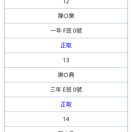
12
陳○樂
一年
F班
0號
正取
13
謝○典
三年
E班
0號
正取
14