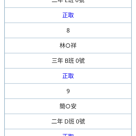
正取
8
林○祥
三年
B班
0號
正取
9
簡○安
二年
D班
0號