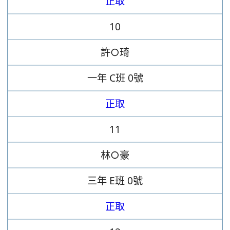
正取
10
許○琦
一年
C班
0號
正取
11
林○豪
三年
E班
0號
正取