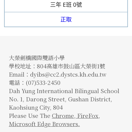
三年
E班
0號
正取
大榮劍橋國際雙語小學
學校地址：804高雄市鼓山區大榮街1號
Email：dyibs@cc2.dystcs.kh.edu.tw
電話：(07)533-2450
Dah Yung International Bilingual School
No. 1, Darong Street, Gushan District,
Kaohsiung City, 804
Please Use The
Chrome
,
FireFox
,
Microsoft Edge Browsers.