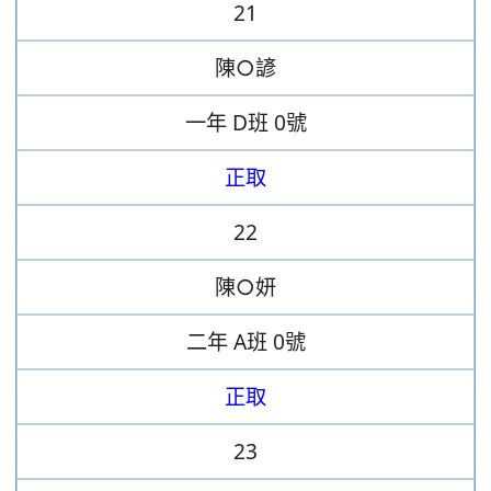
21
陳○諺
一年
D班
0號
正取
22
陳○妍
二年
A班
0號
正取
23