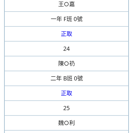
王○嘉
一年
F班
0號
正取
24
陳○礽
二年
B班
0號
正取
25
魏○利