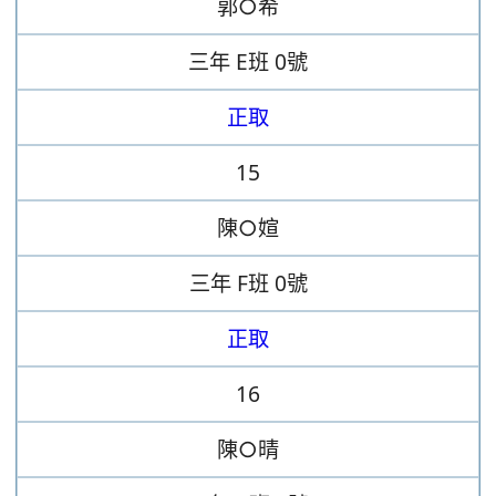
郭○希
三年
E班
0號
正取
15
陳○媗
三年
F班
0號
正取
16
陳○晴