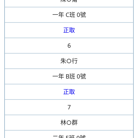
一年
C班
0號
正取
6
朱○行
一年
B班
0號
正取
7
林○群
二年
E班
0號