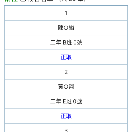
1
陳○縊
二年
B班
0號
正取
2
黃○翔
二年
E班
0號
正取
3