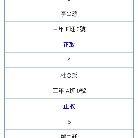
李○慈
三年
E班
0號
正取
4
杜○樂
三年
A班
0號
正取
5
鄭○廷