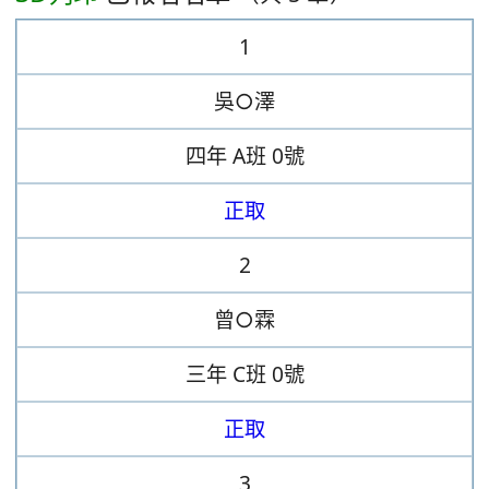
1
吳○澤
四年
A班
0號
正取
2
曾○霖
三年
C班
0號
正取
3