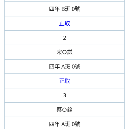
四年
B班
0號
正取
2
宋○謙
四年
A班
0號
正取
3
蔡○詮
四年
A班
0號