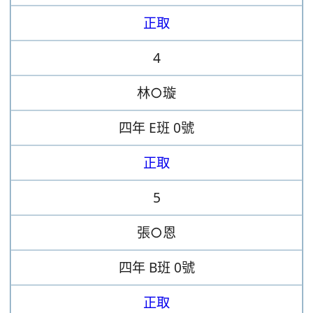
正取
4
林○璇
四年
E班
0號
正取
5
張○恩
四年
B班
0號
正取