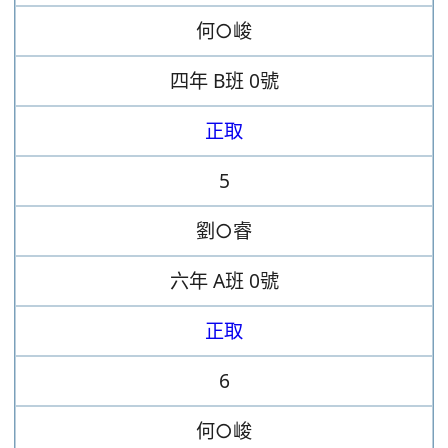
何○峻
四年
B班
0號
正取
5
劉○睿
六年
A班
0號
正取
6
何○峻