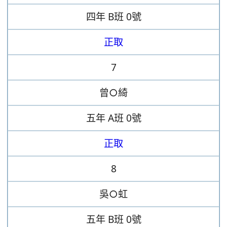
四年
B班
0號
正取
7
曾○綺
五年
A班
0號
正取
8
吳○虹
五年
B班
0號