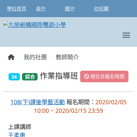
學校首頁
高中
國中
幼兒園
T
:::
我的社團
教師簡介
作業指導班
現在非報名時間
34
綜合
108(下)課後學藝活動
報名期間：
2020/02/05
10:00 ~ 2020/02/15 23:59
上課講師
王柔惠