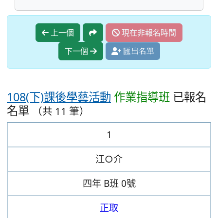
上一個
現在非報名時間
下一個
匯出名單
108(下)課後學藝活動
作業指導班
已報名
名單
（共 11 筆）
1
江○介
四年
B班
0號
正取