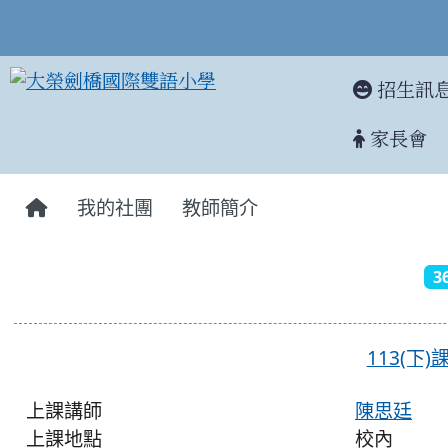
招生訊
家長會
:::
我的社團
教師簡介
3
113(下
上課講師
陳思廷
上課地點
校內