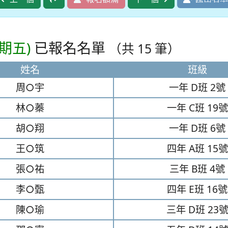
期五)
已報名名單
（共 15 筆）
姓名
班級
周○宇
一年
D班
2號
林○蓁
一年
C班
19號
胡○翔
一年
D班
6號
王○筑
四年
A班
15號
張○祐
三年
B班
4號
李○甄
四年
E班
16號
陳○瑜
三年
D班
23