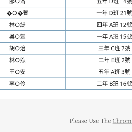
邵○甯
五年
D班
14
�○�萱
一年
D班
21
林○緹
四年
A班
12號
吳○萱
一年
A班
15號
胡○治
三年
C班
7號
林○煦
二年
E班
2號
王○安
五年
A班
3號
李○伶
二年
B班
16號
Please Use The
Chrom