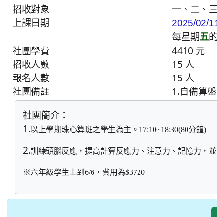
招收對象
一、二、
上課日期
2025/02/1
每星期
五
社團學費
4410 元
招收人數
15 人
報名人數
15 人
社團備註
1.自備算盤
社團簡介：
1.
以上學期珠心算班之學生為主。
分鐘
17:10~18:30(80
)
2.
訓練頭腦反應，提高計算反應力、注意力、記憶力，並
※六年級學生上到6/6，費用為$3720