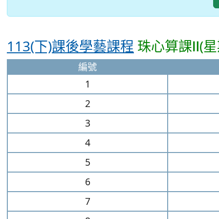
113(下)課後學藝課程
珠心算課Ⅱ(星
編號
1
2
3
4
5
6
7