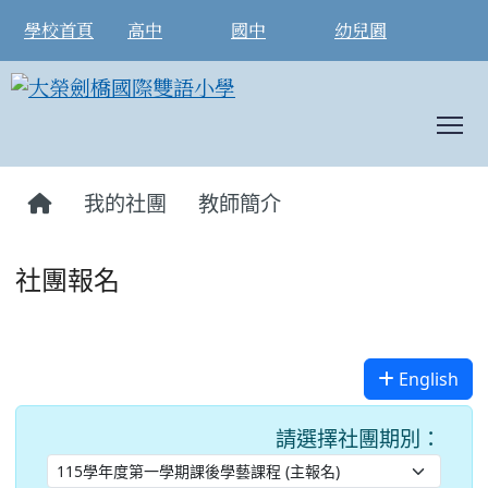
學校首頁
高中
國中
幼兒園
T
:::
我的社團
教師簡介
社團報名
English
請選擇社團期別：