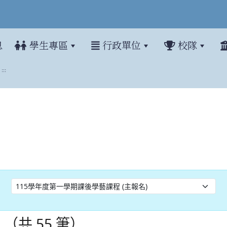
息
學生專區
行政單位
校隊
:::
表
（共 55 筆）