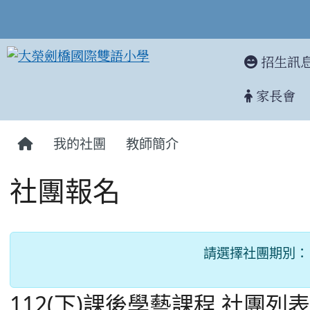
招生訊
家長會
:::
我的社團
教師簡介
社團報名
請選擇社團期別：
112(下)課後學藝課程
社團列