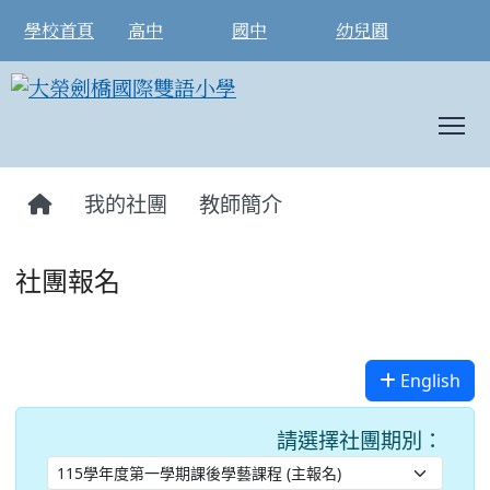
學校首頁
高中
國中
幼兒園
T
:::
我的社團
教師簡介
社團報名
English
請選擇社團期別：