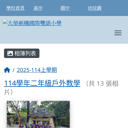
學校首頁
高中
國中
幼兒園
T
:::
相簿列表
2025-114上學期
114學年二年級戶外教學
（共 13 張相
片）
相簿列表
114學年二年級戶外教學