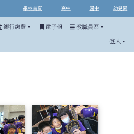
學校首頁
高中
國中
幼兒園
銀行繳費
電子報
教職員區
登入
外教學
114學年四年級戶外教學
114學年四年