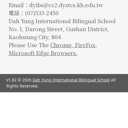
Email：dyibs@cc2.dystcs.kh.edu.tw
電話：(07)533-2450
Dah Yung International Bilingual School
No. 1, Darong Street, Gushan District,
Kaohsiung City, 804
Please Use The
Chrome
,
FireFox
,
Microsoft Edge Browsers.
V1.82 © 2026
Dah Yung International Bilingual School
All
Rights Reserved.