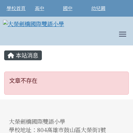
學校首頁
高中
國中
幼兒園
T
:::
本站消息
文章不存在
文章不存在
大榮劍橋國際雙語小學
學校地址：804高雄市鼓山區大榮街1號