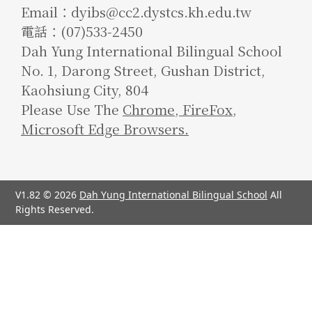
Email：dyibs@cc2.dystcs.kh.edu.tw
電話：(07)533-2450
Dah Yung International Bilingual School
No. 1, Darong Street, Gushan District,
Kaohsiung City, 804
Please Use The
Chrome
,
FireFox
,
Microsoft Edge Browsers.
V1.82 © 2026
Dah Yung International Bilingual School
All
Rights Reserved.