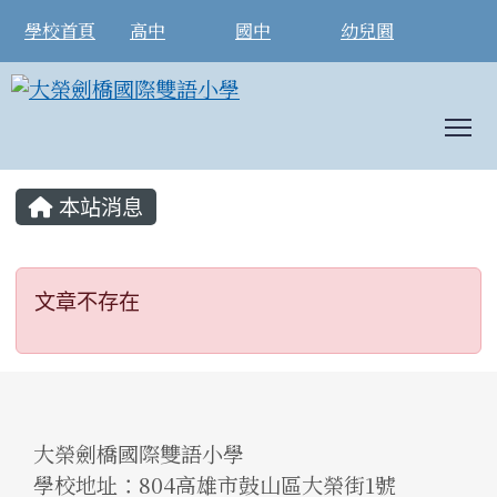
學校首頁
高中
國中
幼兒園
T
:::
本站消息
文章不存在
文章不存在
大榮劍橋國際雙語小學
學校地址：804高雄市鼓山區大榮街1號