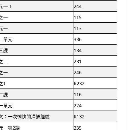
元一-1
244
之一
115
元一
113
二單元
336
三課
134
之二
231
之一
246
之1
R232
二課
116
一單元
224
文：一次愉快的溝通經驗
R132
元一第2課
235