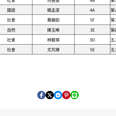
社會
何惠茵
4B
第
國語
楊孟潔
4A
第
社會
黃韻如
5F
第
自然
陳玉晞
3E
第
社會
林毓祺
3D
五
社會
尤芃樺
5E
五