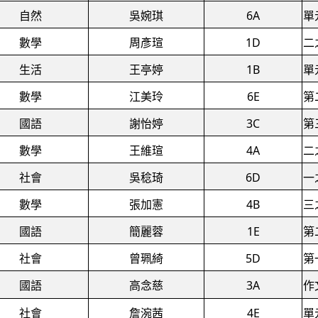
自然
吳婉琪
6A
單
數學
周彥瑄
1D
二
生活
王亭婷
1B
單
數學
江美玲
6E
第
國語
謝怡婷
3C
第
數學
王維瑄
4A
二
社會
吳稔琦
6D
一
數學
張加憲
4B
三
國語
簡麗蓉
1E
第
社會
曾珮綺
5D
第
國語
高念慈
3A
作
社會
詹涴茜
4E
單