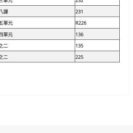
三單元
232
八課
231
五單元
R226
四單元
136
之二
135
之二
225