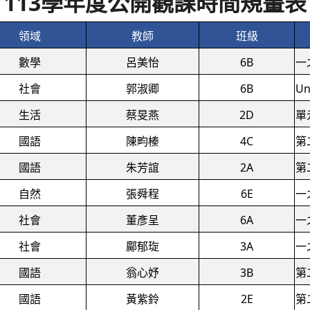
113學年度公開觀課時間規畫表
領域
教師
班級
數學
呂美怡
6B
一
社會
郭淑卿
6B
Un
生活
蔡旻燕
2D
單
國語
陳畇榛
4C
第
國語
朱芳誼
2A
第
自然
張舜程
6E
一
社會
董彥呈
6A
一
社會
鄺郁琁
3A
一
國語
翁心妤
3B
第
國語
黃紫鈴
2E
第