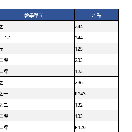
教學單元
地點
之二
244
it 1-1
244
元一
125
二課
233
二課
122
之二
236
之一
R243
之二
132
二課
133
二課
R126