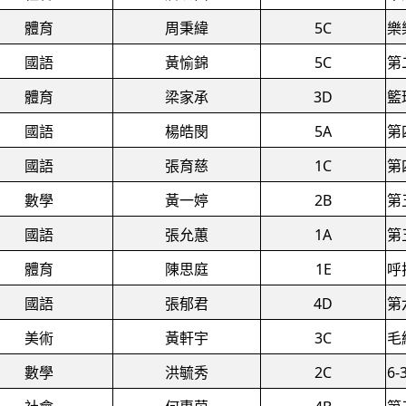
體育
周秉緯
5C
樂
國語
黃愉錦
5C
第
體育
梁家承
3D
籃
國語
楊皓閔
5A
第
國語
張育慈
1C
第
數學
黃一婷
2B
第
國語
張允蕙
1A
第
體育
陳思庭
1E
呼
國語
張郁君
4D
第
美術
黃軒宇
3C
毛
數學
洪毓秀
2C
6