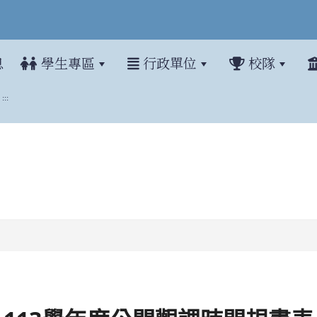
息
學生專區
行政單位
校隊
:::