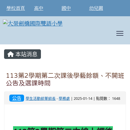
學校首頁
高中
國中
幼兒園
T
:::
本站消息
113第2學期第二次課後學藝餘額、不開班
公告及選課時間
公告
學生活動組董組長
-
學務處
| 2025-01-14 | 點閱數： 1648