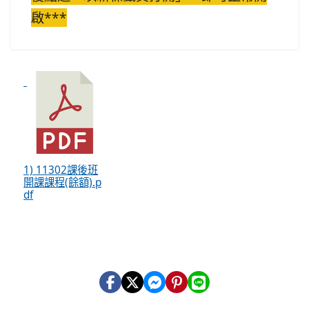
啟***
1) 11302課後班
開課課程(餘額).p
df