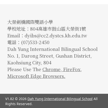
大榮劍橋國際雙語小學
學校地址：804高雄市鼓山區大榮街1號
Email：dyibs@cc2.dystcs.kh.edu.tw
電話：(07)533-2450
Dah Yung International Bilingual School
No. 1, Darong Street, Gushan District,
Kaohsiung City, 804
Please Use The
Chrome
,
FireFox
,
Microsoft Edge Browsers.
V1.82 © 2026
Dah Yung International Bilingual School
All
Rights Reserved.