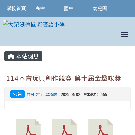
學校首頁
高中
國中
幼兒園
T
:::
本站消息
114木育玩具創作競賽-第十屆金趣咪獎
公告
資訊協行
-
學務處
| 2025-06-02 | 點閱數： 566