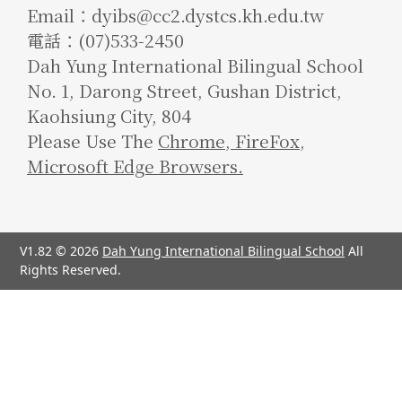
Email：dyibs@cc2.dystcs.kh.edu.tw
電話：(07)533-2450
Dah Yung International Bilingual School
No. 1, Darong Street, Gushan District,
Kaohsiung City, 804
Please Use The
Chrome
,
FireFox
,
Microsoft Edge Browsers.
V1.82 © 2026
Dah Yung International Bilingual School
All
Rights Reserved.