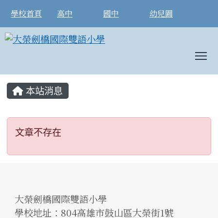
學校首頁
高中
國中
幼兒園
T
:::
本站消息
文章不存在
文章不存在
大榮劍橋國際雙語小學
學校地址：804高雄市鼓山區大榮街1號