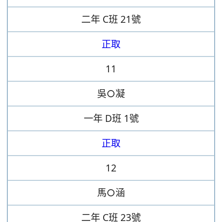
二年
C班
21號
正取
11
吳○凝
一年
D班
1號
正取
12
馬○涵
二年
C班
23號