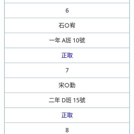
6
石○宥
一年
A班
10號
正取
7
宋○勤
二年
D班
15號
正取
8