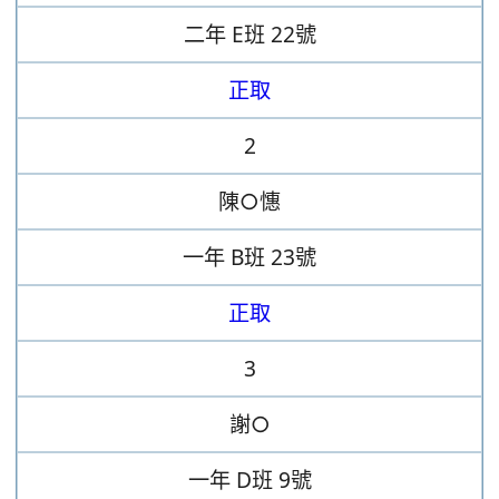
二年
E班
22號
正取
2
陳○憓
一年
B班
23號
正取
3
謝○
一年
D班
9號