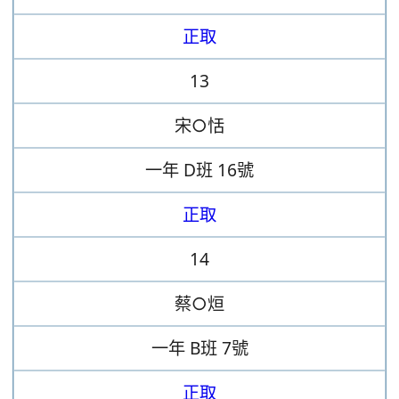
正取
13
宋○恬
一年
D班
16號
正取
14
蔡○烜
一年
B班
7號
正取