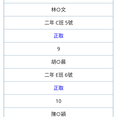
林○文
二年
C班
5號
正取
9
胡○晨
二年
E班
6號
正取
10
陳○穎