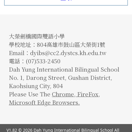
大榮劍橋國際雙語小學
學校地址：804高雄市鼓山區大榮街1號
Email：dyibs@cc2.dystcs.kh.edu.tw
電話：(07)533-2450
Dah Yung International Bilingual School
No. 1, Darong Street, Gushan District,
Kaohsiung City, 804
Please Use The
Chrome
,
FireFox
,
Microsoft Edge Browsers.
V1.82 © 2026
Dah Yung International Bilingual School
All