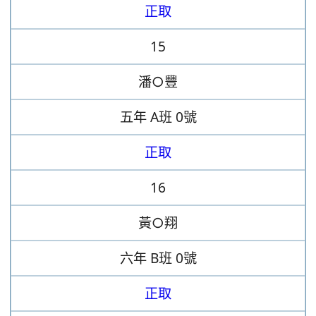
正取
15
潘○豐
五年
A班
0號
正取
16
黃○翔
六年
B班
0號
正取