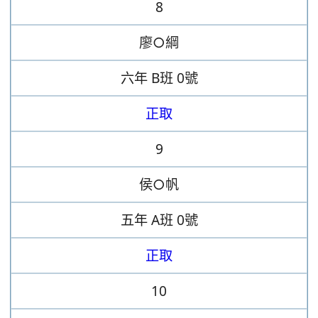
8
廖○綱
六年
B班
0號
正取
9
侯○帆
五年
A班
0號
正取
10