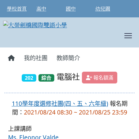
學校首頁
高中
國中
幼兒園
T
:::
我的社團
教師簡介
電腦社
報名額滿
202
綜合
110學年度選修社團(四、五、六年級)
報名期
間：
2021/08/24 08:30 ~ 2021/08/25 23:59
上課講師
Ms. Eleonor Valde