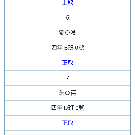
正取
6
劉○漢
四年
B班
0號
正取
7
朱○禧
四年
D班
0號
正取