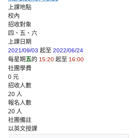
上課地點
校內
招收對象
四、五、六
上課日期
起至
2021/09/03
2022/06/24
每星期
五
的
起至
15:20
16:00
社團學費
0 元
招收人數
20 人
報名人數
20 人
社團備註
以英文授課