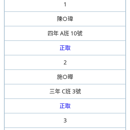
1
陳○瑋
四年
A班
10號
正取
2
施○曄
三年
C班
3號
正取
3