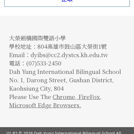
大榮劍橋國際雙語小學
學校地址：804高雄市鼓山區大榮街1號
Email：dyibs@cc2.dystcs.kh.edu.tw
電話：(07)533-2450
Dah Yung International Bilingual School
No. 1, Darong Street, Gushan District,
Kaohsiung City, 804
Please Use The
Chrome
,
FireFox
,
Microsoft Edge Browsers.
V1.82 © 2026
Dah Yung International Bilingual School
All