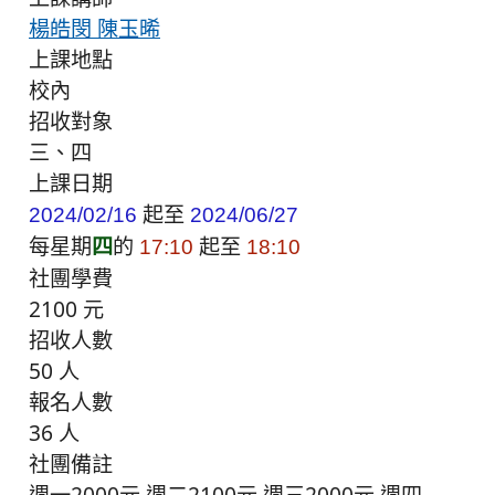
楊皓閔 陳玉晞
上課地點
校內
招收對象
三、四
上課日期
起至
2024/02/16
2024/06/27
每星期
四
的
起至
17:10
18:10
社團學費
2100 元
招收人數
50 人
報名人數
36 人
社團備註
週一2000元 週二2100元 週三2000元 週四