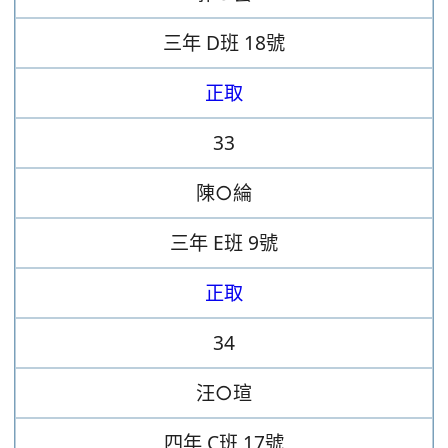
三年
D班
18號
正取
33
陳○綸
三年
E班
9號
正取
34
汪○瑄
四年
C班
17號