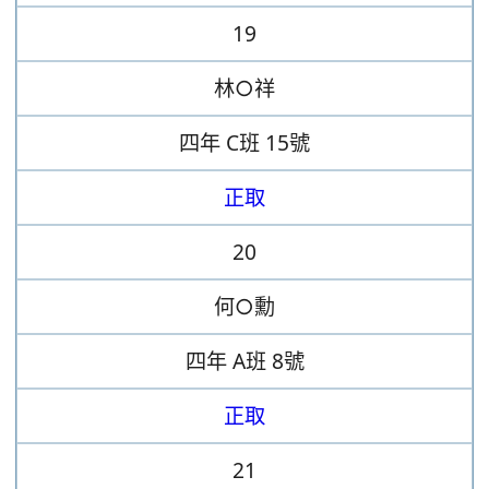
19
林○祥
四年
C班
15號
正取
20
何○勳
四年
A班
8號
正取
21