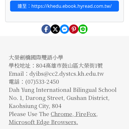
連至：https://khedu.ebook.hyread.com.tw/
大榮劍橋國際雙語小學
學校地址：804高雄市鼓山區大榮街1號
Email：dyibs@cc2.dystcs.kh.edu.tw
電話：(07)533-2450
Dah Yung International Bilingual School
No. 1, Darong Street, Gushan District,
Kaohsiung City, 804
Please Use The
Chrome
,
FireFox
,
Microsoft Edge Browsers.