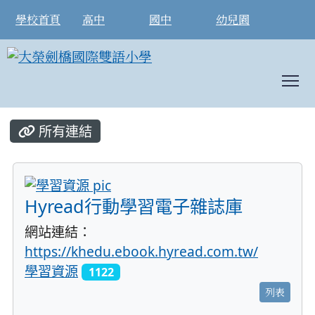
學校首頁
高中
國中
幼兒園
T
:::
所有連結
title:學習資源
Hyread行動學習電子雜誌庫
網站連結：
https://khedu.ebook.hyread.com.tw/
學習資源
1122
列表