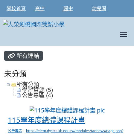
學校首頁
高中
國中
幼兒園
T
:::
所有連結
未分類
所有分類
學習資源 (5)
公告專區 (4)
115學年
115學年度總體課程計畫
公告專區
|
https://elem.dystcs.kh.edu.tw/modules/tadnews/page.php?