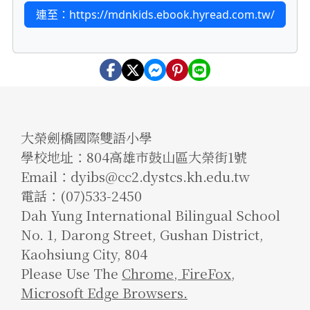
連至：https://mdnkids.ebook.hyread.com.tw/
大榮劍橋國際雙語小學
學校地址：804高雄市鼓山區大榮街1號
Email：dyibs@cc2.dystcs.kh.edu.tw
電話：(07)533-2450
Dah Yung International Bilingual School
No. 1, Darong Street, Gushan District,
Kaohsiung City, 804
Please Use The
Chrome
,
FireFox
,
Microsoft Edge Browsers.