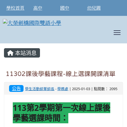
學校首頁
高中
國中
幼兒園
T
:::
本站消息
11302課後學藝課程-線上選課開課清單
公告
學生活動組董組長
-
學務處
| 2025-01-03 | 點閱數： 2095
113第2學期第一次線上課後
學藝選課時間：