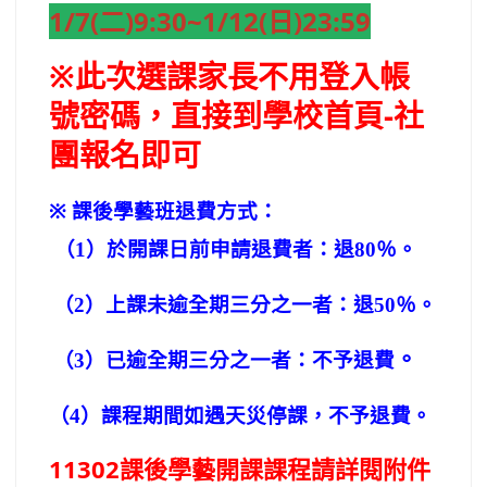
1/7(二)9:30~1/12(日)23:59
※此次選課家長不用登入帳
號密碼，直接到學校首頁-社
團報名即可
※
課後學藝班退費方式：
（
1
）於開課日前申請退費者：退
80
％。
（
2
）上課未逾全期三分之一者：退
50
％。
。
（
3
）已逾全期三分之一者：不予退費
（
4
）課程期間如遇天災停課，不予退費。
11302課後學藝開課課程請詳閱附件