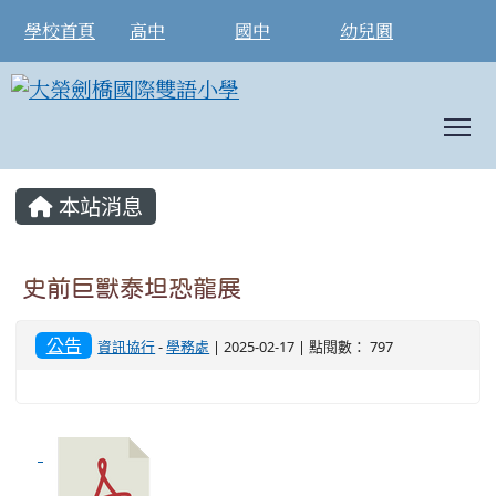
學校首頁
高中
國中
幼兒園
T
:::
本站消息
史前巨獸泰坦恐龍展
公告
資訊協行
-
學務處
| 2025-02-17 | 點閱數： 797