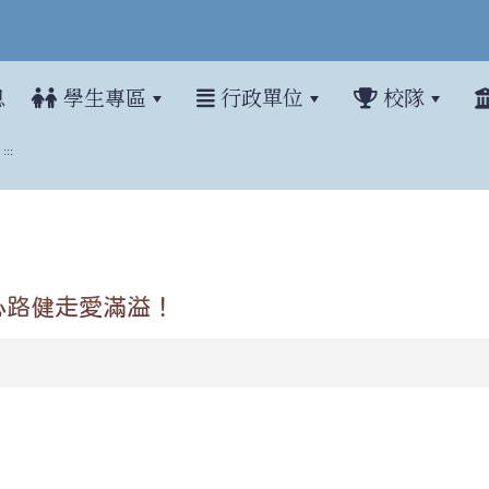
息
學生專區
行政單位
校隊
:::
心路健走愛滿溢！